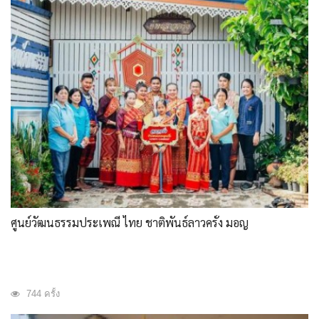
ศูนย์วัฒนธรรมประเพณี ไทย ชาติพันธ์ลาวครั่ง มอญ
744 ครั้ง