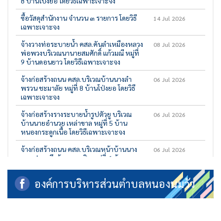
องค์การบริหารส่วนตำบลหนองนมวัว