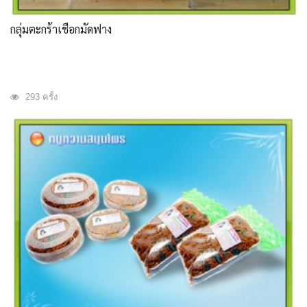
กลุ่มตะกร้าเชือกมัดฟาง
293 ครั้ง