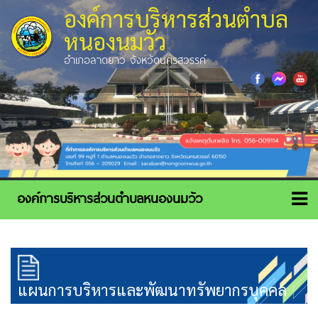
องค์การบริหารส่วนตำบล
หนองนมวัว
อำเภอลาดยาว จังหวัดนครสวรรค์
แผนการบริหารและพัฒนาทรัพยากรบุคคล