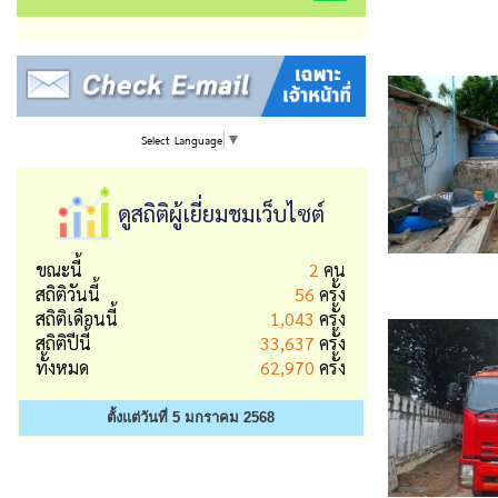
Select Language
▼
ดูสถิติผู้เยี่ยมชมเว็บไซต์
ขณะนี้
2
คน
สถิติวันนี้
56
ครั้ง
สถิติเดือนนี้
1,043
ครั้ง
สถิติปีนี้
33,637
ครั้ง
ทั้งหมด
62,970
ครั้ง
ตั้งแต่วันที่ 5 มกราคม 2568