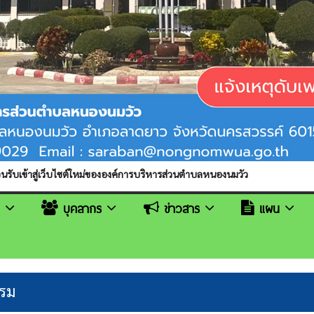
ซต์ใหม่ขององค์การบริหารส่วนตำบลหนองนมวัว
ตำบลหนองนมวั
น
บุคลากร
ข่าวสาร
แผน
รรม